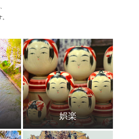
、
す。
娯楽