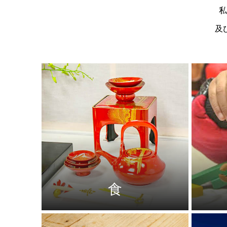
私
及
食